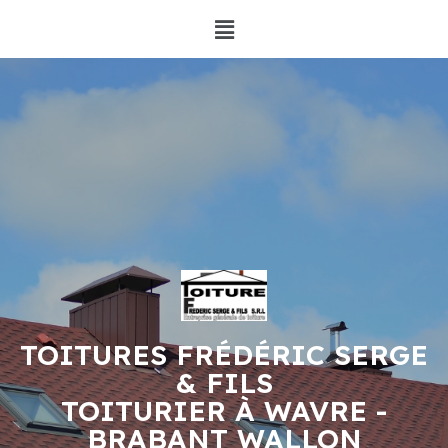
TOITURES FRÉDÉRIC SERGE
& FILS
TOITURIER À WAVRE -
BRABANT WALLON