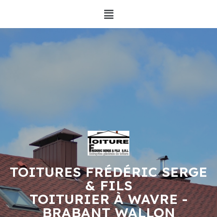
TOITURES FRÉDÉRIC SERGE
& FILS
TOITURIER À WAVRE -
BRABANT WALLON