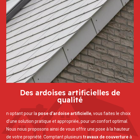
Des ardoises artificielles de
qualité
n optant pour la
pose d’ardoise artificielle
, vous faites le choix
d’une solution pratique et appropriée, pour un confort optimal.
Nous nous proposons ainsi de vous offrir une pose à la hauteur
de votre propriété. Comptant plusieurs
travaux de couverture
à