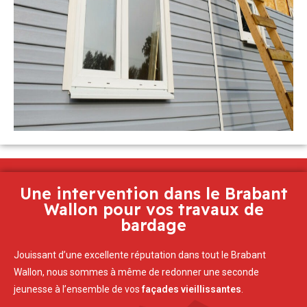
Une intervention dans le Brabant
Wallon pour vos travaux de
bardage
Jouissant d’une excellente réputation dans tout le Brabant
Wallon, nous sommes à même de redonner une seconde
jeunesse à l’ensemble de vos
façades vieillissantes
.