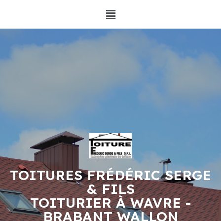
TOITURES FRÉDÉRIC SERGE
& FILS
TOITURIER À WAVRE -
BRABANT WALLON