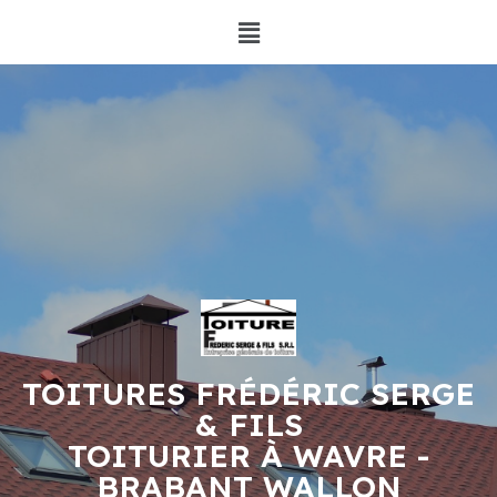
TOITURES FRÉDÉRIC SERGE
& FILS
TOITURIER À WAVRE -
BRABANT WALLON