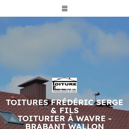
TOITURES FRÉDÉRIC SERGE
& FILS
TOITURIER À WAVRE -
BRABANT WALLON